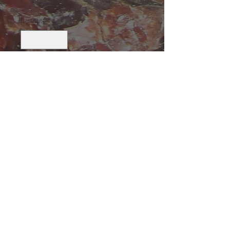
Quantité
*
Ajouter au panier
Agate, Mont Tuzo, Gaspésie
Taille (mm): 83 X 51 X 35
Size: 3 9/32 X 2 1/32 X 1 3/8
149.8 g
© 2019 by Eric Lamiot. Créé