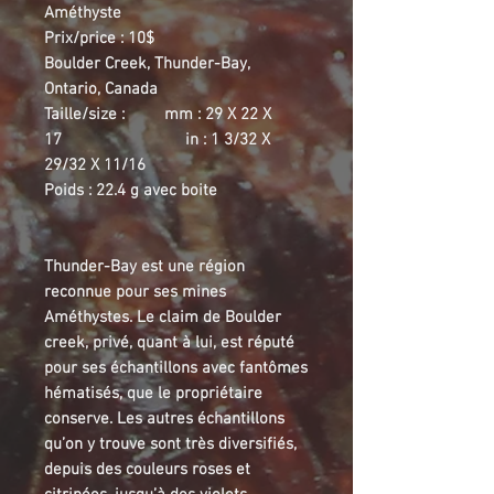
Améthyste
Prix/price : 10$
Boulder Creek, Thunder-Bay,
Ontario, Canada
Taille/size : mm : 29 X 22 X
17 in : 1 3/32 X
29/32 X 11/16
Poids : 22.4 g avec boite
Thunder-Bay est une région
reconnue pour ses mines
Améthystes. Le claim de Boulder
creek, privé, quant à lui, est réputé
pour ses échantillons avec fantômes
hématisés, que le propriétaire
conserve. Les autres échantillons
qu’on y trouve sont très diversifiés,
depuis des couleurs roses et