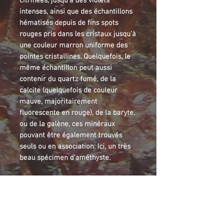
citrinées, jusqu’à des violets
intenses, ainsi que des échantillons
hématisés depuis de fins spots
rouges pris dans les cristaux jusqu’à
une couleur marron uniforme des
pointes cristallines. Quelquefois, le
même échantillon peut aussi
contenir du quartz fumé, de la
calcite (quelquefois de couleur
mauve, majoritairement
fluorescente en rouge), de la baryte,
ou de la galène, ces minéraux
pouvant être également trouvés
seuls ou en association. Ici, un très
beau spécimen d’améthyste.
Thunder bay is well known for its
Amethyst mines. Boulder Creek is a
privately owned claim and iis
renowed for its Amethyst with