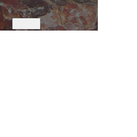
Quantité
*
Ajouter au panier
Améthyste, Adrar Tirecht Bou Oudi,
Province de tata, Maroc
Taille (mm): 35 X 27 X 20
Size: 1 3/8 X 1 1/16 X 13/16
23.7 g
© 2019 by Eric Lamiot. Créé