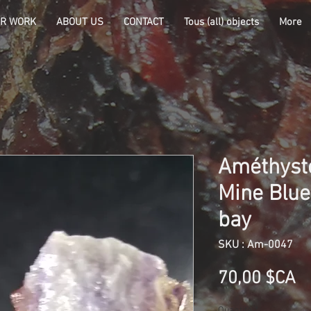
R WORK
ABOUT US
CONTACT
Tous (all) objects
More
Améthyst
Mine Blue
bay
SKU : Am-0047
Pr
70,00 $CA
Quantité
*