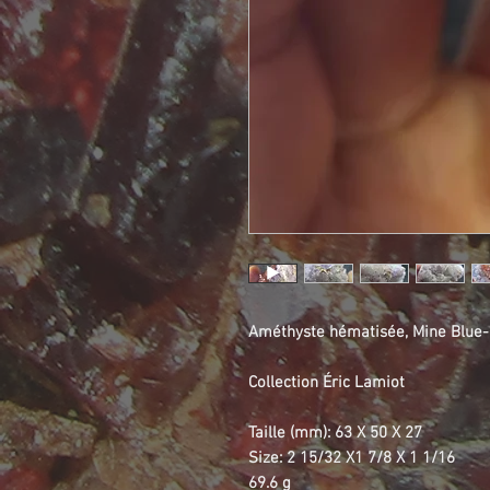
Améthyste hématisée, Mine Blue-P
Collection Éric Lamiot
Taille (mm): 63 X 50 X 27
Size: 2 15/32 X1 7/8 X 1 1/16
69.6 g