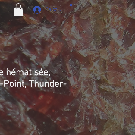
Se connecter
e hématisée,
-Point, Thunder-
ix