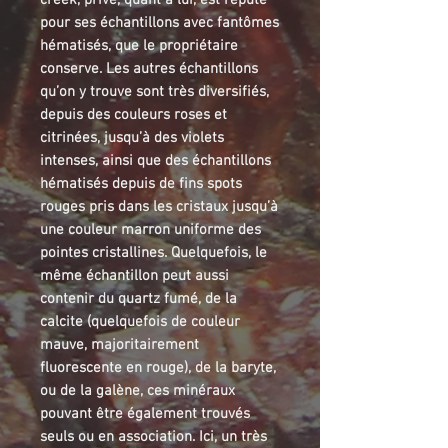
creek, privé, quant à lui, est réputé
pour ses échantillons avec fantômes
hématisés, que le propriétaire
conserve. Les autres échantillons
qu’on y trouve sont très diversifiés,
depuis des couleurs roses et
citrinées, jusqu’à des violets
intenses, ainsi que des échantillons
hématisés depuis de fins spots
rouges pris dans les cristaux jusqu’à
une couleur marron uniforme des
pointes cristallines. Quelquefois, le
même échantillon peut aussi
contenir du quartz fumé, de la
calcite (quelquefois de couleur
mauve, majoritairement
fluorescente en rouge), de la baryte,
ou de la galène, ces minéraux
pouvant être également trouvés
seuls ou en association. Ici, un très