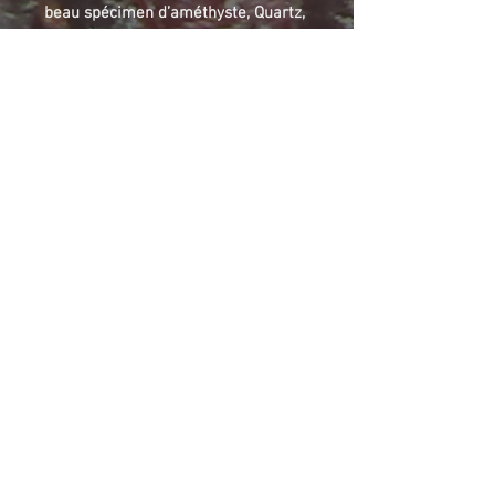
beau spécimen d’améthyste, Quartz,
de calcite fluorescente et de Galène.
Thunder bay is well known for its
Amethyst mines. Boulder Creek is a
privately owned claim and iis
renowed for its Amethyst with
Hematized ghosts (which are usually
for the owner). Other Amethysts
specimens are diversified, from
light rose and citrinated to strong
violin colors, and hematized
amethyst from light red spots in the
amethyst crystals to complete
brown crystal tops. Sometimes, on
the same samples, smoked quartz,
calcite (sometimes purple, usually
with red fluorescence), baryte or
Galena. These other minerals can be