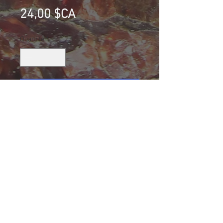
Prix
24,00 $CA
Quantité
*
Ajouter au panier
Ambre noir (Fluorescent), Indonésie
Collection G.G.
Taille (mm): 61 X 51 X 32
Size: 2 17/32 X 2 1/32 X 1 1/4
54.3 g