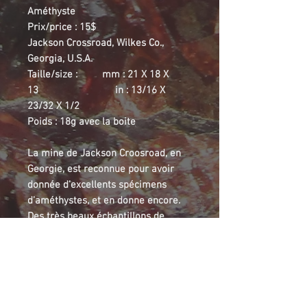
Améthyste
Prix/price : 15$
Jackson Crossroad, Wilkes Co.,
Georgia, U.S.A.
Taille/size : mm : 21 X 18 X
13 in : 13/16 X
23/32 X 1/2
Poids : 18g avec la boite
La mine de Jackson Croosroad, en
Georgie, est reconnue pour avoir
donnée d’excellents spécimens
d’améthystes, et en donne encore.
Des très beaux échantillons de
pointes d’améthystes de couleurs et
formes délicates, sont sorties de
cette mines, comme ceux présentés
ici