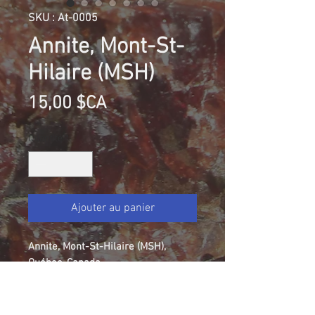
SKU : At-0005
Annite, Mont-St-
Hilaire (MSH)
Prix
15,00 $CA
Quantité
*
Ajouter au panier
Annite, Mont-St-Hilaire (MSH),
Québec, Canada
Taille (mm): 49 X 44 X 36
Size: 1 31/32 X 1 3/4 X 1 7/16