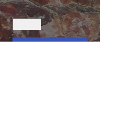
Quantité
*
Ajouter au panier
Apatite, Mine Yates, Otter Lake,
Outaouais, Quebec, Canada
Taille (mm): 23 X 17 X 16
Size: 27/32 X 21/32 X 5/8
21.2 g