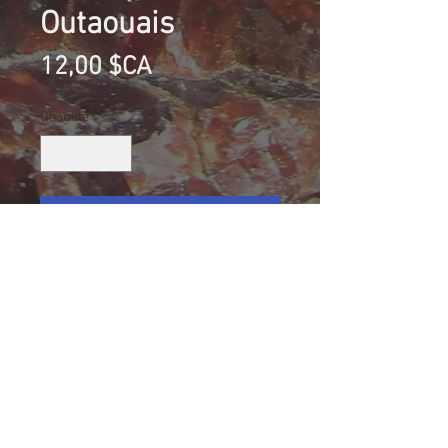
Outaouais
Prix
12,00 $CA
Quantité
*
Ajouter au panier
Biotite, Mine Blackburn, Cantley,
Outaouais, Québec, Canada
Collection G.G.
Taille (mm): 42 X 36 X 5
Size: 1 11/16 X 1 13/32 X 3/16
11.2 g