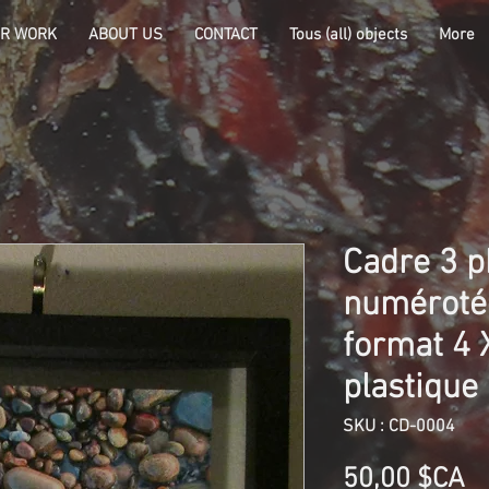
R WORK
ABOUT US
CONTACT
Tous (all) objects
More
Cadre 3 p
numéroté
format 4 
plastique 
SKU : CD-0004
Pr
50,00 $CA