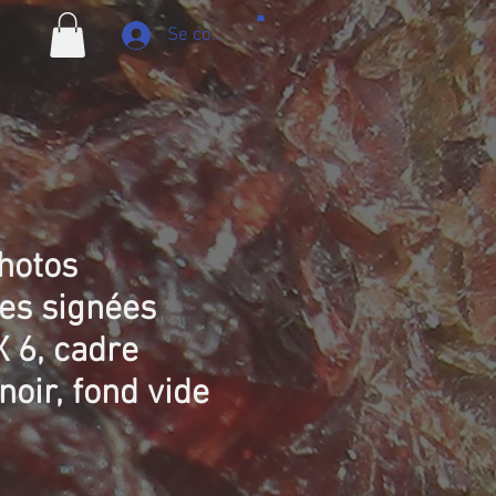
Se connecter
hotos
es signées
X 6, cadre
noir, fond vide
ix