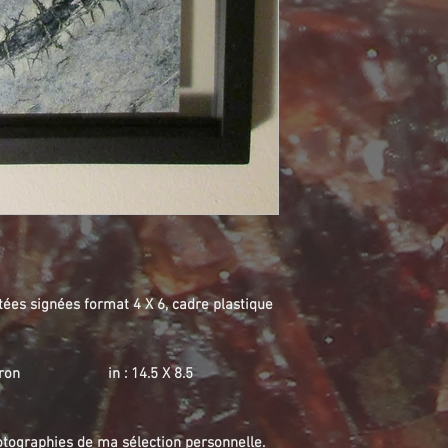
ées signées format 4 X 6, cadre plastique
 environ in : 14.5 X 8.5
hotographies de ma sélection personnelle.