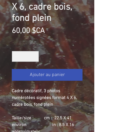
X 6, cadre bois,
fond plein
Prix
60,00 $CA
Quantité
*
Ajouter au panier
Cadre décoratif, 3 photos
numérotées signées format 4 X 6,
cadre bois, fond plein
Taille/size : cm : 22.5 X 41
environ in : 8.5 X 16
approximately