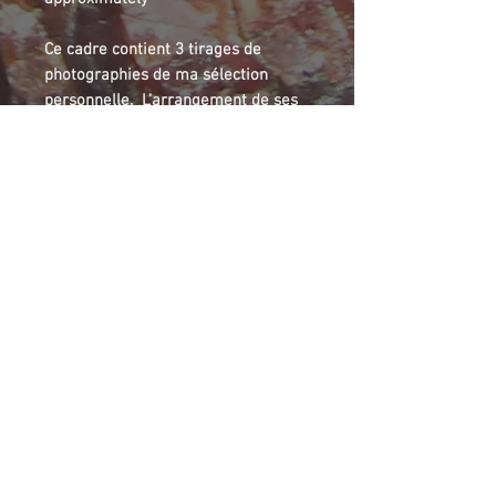
Ce cadre contient 3 tirages de
photographies de ma sélection
personnelle. L’arrangement de ses
photos est unique pour chaque
cadre, vous assurant d’avoir un objet
original entre les mains. Seulement
25 tirages chacune des
photographies en taille 4 X6 seront
réalisés, numérotés
individuellement et signés.
This decorative frame has three
prints of pctures coming from my
personnal selection. The
arrangement for each frame is
different, assuring that you will ahve
a unique object. Only 25 prints each
picture in 4 X 6 size will be done,