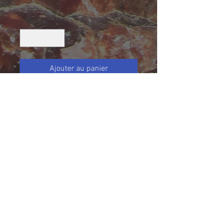
Quantité
*
Ajouter au panier
Calcite, Ange-Gardien, Québec,
Canada
Collection Normand Desharnais
Taille (mm): 31 X 27 X 20
Size: 1 7/32 X 31/32 X 13/16
24.6 g avec boite