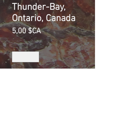
Thunder-Bay,
Ontario, Canada
Prix
5,00 $CA
Quantité
*
Ajouter au panier
Calcite (fluorescente), Bouder Creek,
Thunder-Bay, Ontario, Canada
Collection Éric Lamiot
Taille (mm): 36 X 24 X 20
Size: 1 3/8 X 15/16 X 25/32