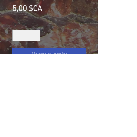
Prix
5,00 $CA
Quantité
*
Ajouter au panier
Calcite (fluorescente), Château-
Richer, Québec, Canada
Collection G.G.
Taille (mm): 52 X 39 X 24
Size: 2 1/16 X 1 9/16 X 31/32
43 g