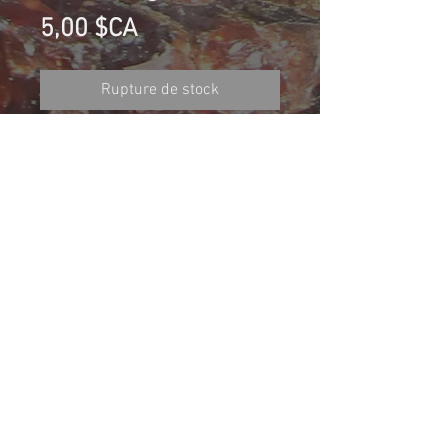
Prix
5,00 $CA
Rupture de stock
Calcite mauve (Fluorescente), Les
Bergeronnes, Québec, Canada
Collection G.G.
Taille (mm): 50 X 40 X 32
Size: 2 X 1 13/32 X 1 3/8
70.3 g