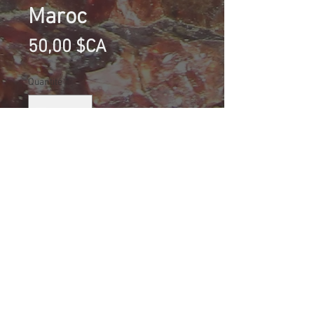
Maroc
Prix
50,00 $CA
Quantité
*
Ajouter au panier
Cobalto-Calcite (fluorescente rose),
Bou Azer, Maroc
Taille (mm): 82 X 56 X 32
158.3 g