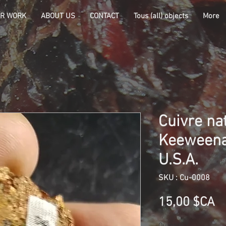
R WORK
ABOUT US
CONTACT
Tous (all) objects
More
Cuivre nat
Keeweena
U.S.A.
SKU : Cu-0008
Pr
15,00 $CA
Quantité
*