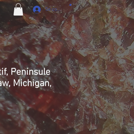
Se connecter
if, Peninsule
w, Michigan,
ix