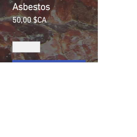
Asbestos
Prix
50,00 $CA
Quantité
*
Ajouter au panier
Diopside, Calcite et Grenat rose,
mine Jeffrey, Asbestos, Canada
Collection Normand Desharnais
Taille (mm): 88 X 50 X 31
Size: 3 1/2 X 1 15/16 X 1 7/32
196.3 g