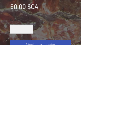
Prix
50,00 $CA
Quantité
*
Ajouter au panier
Diopside et Grenat rose. Mine
Jeffrey, Asbestos, Canada
Collection Normand Desharnais
Taille (mm): 69 X 48 X 24
Size: 2 11/16 X 1 7/8 X 31/32
111.3 g