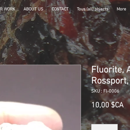
R WORK
ABOUT US
CONTACT
Tous (all) objects
More
Fluorite, 
Rossport,
SKU : Fl-0006
Pr
10,00 $CA
Quantité
*