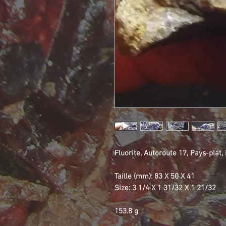
Fluorite, Autoroute 17, Pays-plat,
Taille (mm): 83 X 50 X 41
Size: 3 1/4 X 1 31/32 X 1 21/32
153.8 g