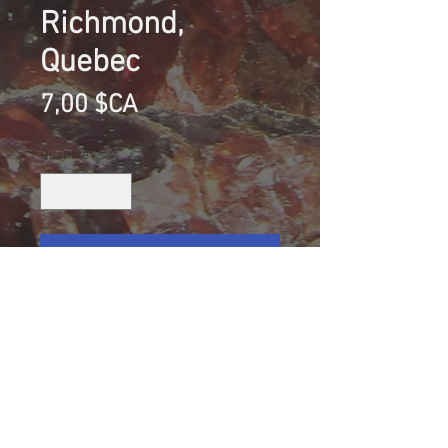
Richmond,
Quebec
Prix
7,00 $CA
Quantité
*
Ajouter au panier
Fossile de corail Favosites, Plage
Henderson, New-Richmond, Quebec,
Canada
Collection Éric Lamiot
Taille (mm): 46 X 23 X 19