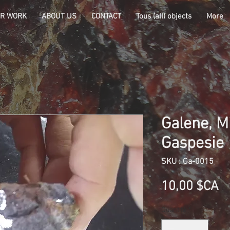
R WORK
ABOUT US
CONTACT
Tous (all) objects
More
Galene, M
Gaspesie
SKU : Ga-0015
Pr
10,00 $CA
Quantité
*