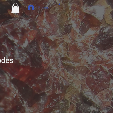
Se connecter
odes
ix