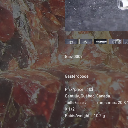
Gas-0007
Gastéropode
Prix/price : 10$
Gentilly, Québec, Canada.
Taille/size : mm : max: 
X 1/2
Poids/weight : 10.2 g