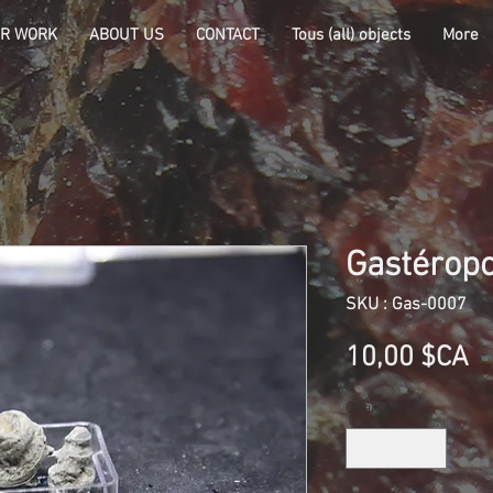
R WORK
ABOUT US
CONTACT
Tous (all) objects
More
Gastérop
SKU : Gas-0007
Pr
10,00 $CA
Quantité
*