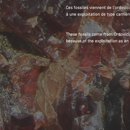
Ces fossiles viennent de l’ordovic
à une exploitation de type carrièr
These fossils come from Ordovicia
because of the exploitation as an 