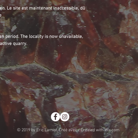
ien. Le site est maintenant inaccessible, dû
e
n period. The locality is now unavailable,
active quarry.
© 2019 by Eric Lamiot. Créé avec / Created with
Wix.com