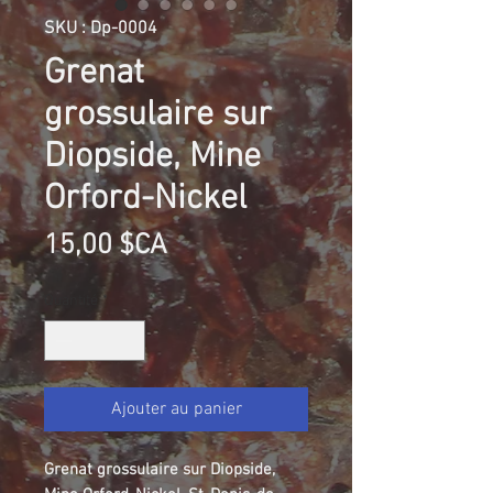
SKU : Dp-0004
Grenat
grossulaire sur
Diopside, Mine
Orford-Nickel
Prix
15,00 $CA
Quantité
*
Ajouter au panier
Grenat grossulaire sur Diopside,