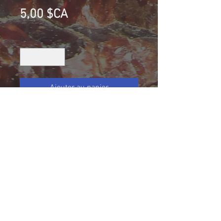
Prix
5,00 $CA
Quantité
*
Ajouter au panier
Hématite, Ste-Hélène-de-Chester,
Québec, Canada
Collection G.G.
Taille (mm): 55 X 52 X 34
Size: 2 7/32 X 2 1/32 X 1 5/16
227.8 g