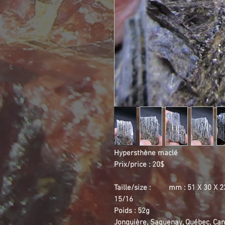
Hypersthène maclé
Prix/price : 20$
Taille/size : mm : 51 X 3
15/16
Poids : 52g
Jonquière, Saguenay, Québec, Ca