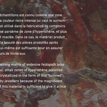
 échantillons est connu comme une zone
a couleur noire intense lui vaut le surnom
est utilisé dans la fabrication de comptoirs
e se parsème de zone d’hypersthène, et plus
nt maclée. Dans ce cas, le matériel produit
r la beauté des pièces produites après
 lui-même est suffisante pour en assurer
eurs de minéraux.
 strong matrix of andesine feldspath (also
ea), small zones of hypersthène occurred.
ystallized in the form of this “twinned”
d by jewellers because of the magnificent
this material is sufficient to give it a nice