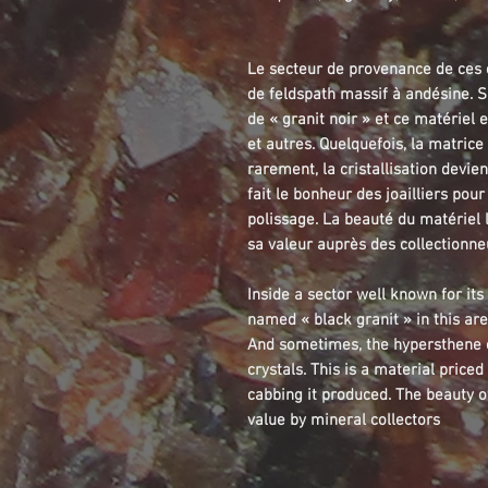
Le secteur de provenance de ces
de feldspath massif à andésine. S
de « granit noir » et ce matériel 
et autres. Quelquefois, la matric
rarement, la cristallisation devie
fait le bonheur des joailliers pou
polissage. La beauté du matériel
sa valeur auprès des collectionn
Inside a sector well known for its
named « black granit » in this ar
And sometimes, the hypersthene cr
crystals. This is a material price
cabbing it produced. The beauty of 
value by mineral collectors