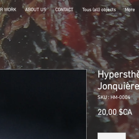
R WORK
ABOUT US
CONTACT
Tous (all) objects
More
Hypersth
Jonquièr
SKU : HM-0004
Pr
20,00 $CA
Quantité
*