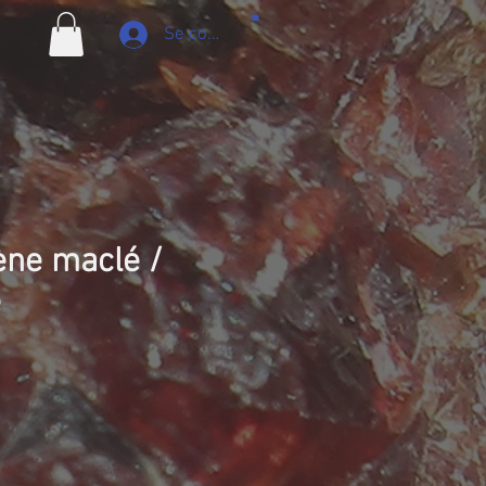
Se connecter
ène maclé /
e
ix