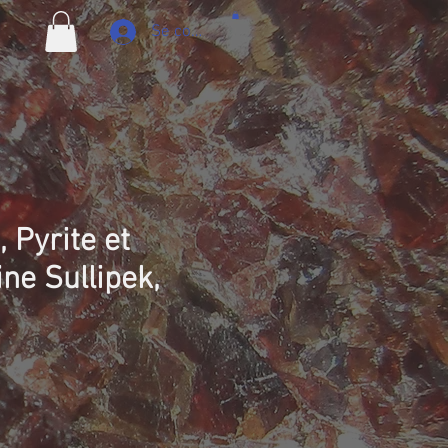
Se connecter
 Pyrite et
ne Sullipek,
ix