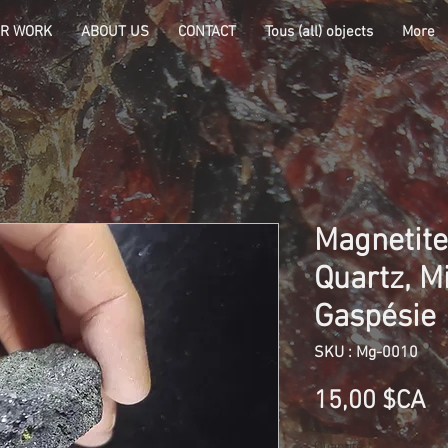
R WORK
ABOUT US
CONTACT
Tous (all) objects
More
Magnetite,
Quartz, Mi
Gaspésie
SKU : Mg-0010
Pr
15,00 $CA
Quantité
*