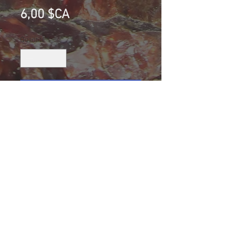
Prix
6,00 $CA
Quantité
*
Ajouter au panier
Marbre vert, Carrière Toundra,
Kirkland Lake, Ontario, Canada
Collection Elyanne Belanger
Taille: 4.6 cm x 2.2 cm x 1.1 cm
18 g