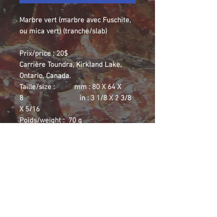
Marbre vert (marbre avec Fuschite,
ou mica vert) (tranche/slab)
Prix/price : 20$
Carrière Toundra, Kirkland Lake,
Ontario, Canada.
Taille/size : mm : 80 X 64 X
8 in : 3 1/8 X 2 3/8
X 5/16
Poids/weight : 70 g
Belle tranche de marbre vert pour
cabochons. La carrière toundra est
actuellement en cours de
comblement et revitalisation. Image
prise avec la tranche mouillée