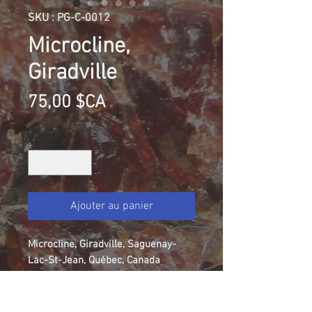
SKU : PG-C-0012
Microcline,
Giradville
Prix
75,00 $CA
Quantité
*
Ajouter au panier
Microcline, Giradville, Saguenay-
Lac-St-Jean, Québec, Canada
Collection Patrice Guérin