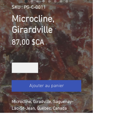
SKU : PG-C-0011
Microcline,
Girardville
Prix
87,00 $CA
Quantité
*
Ajouter au panier
Microcline, Giradville, Saguenay-
Lac-St-Jean, Québec, Canada
Collection Patrice Guérin