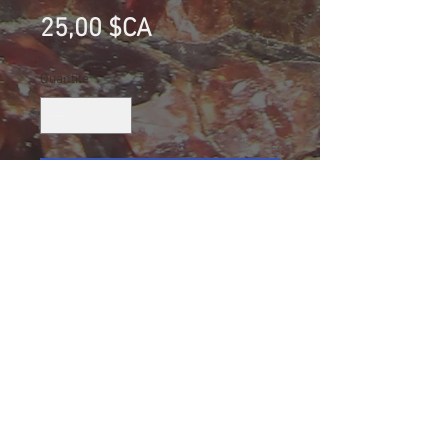
Prix
25,00 $CA
Quantité
*
Ajouter au panier
Oeuf en Calcite rubannée, Pakistan
Collection Éric Lamiot
Taille (mm): 76 X 53 X 51
Size: 3 X 2 3/32 X 2 1/32
292.8 g