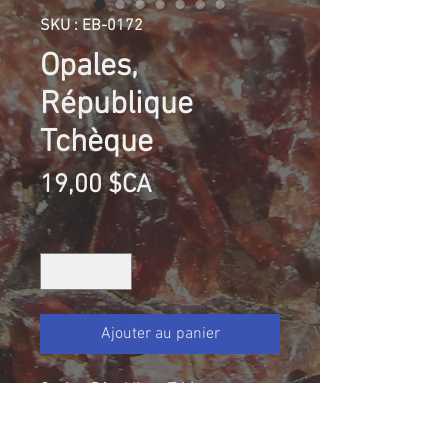
SKU : EB-0172
Opales,
République
Tchèque
Prix
19,00 $CA
Quantité
*
Ajouter au panier
Opales, République Tchèque
Collection Elyanne Belanger