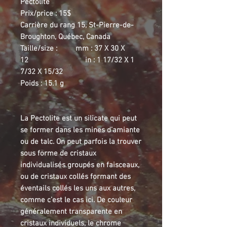
Pectolite
Prix/price : 15$
Carrière du rang 15, St-Pierre-de-
Broughton, Québec, Canada
Taille/size : mm : 37 X 30 X
12 in : 1 17/32 X 1
7/32 X 15/32
Poids : 15.1 g
La Pectolite est un silicate qui peut
se former dans les mines d’amiante
ou de talc. On peut parfois la trouver
sous forme de cristaux
individualisés groupés en faisceaux,
ou de cristaux collés formant des
éventails collés les uns aux autres,
comme c’est le cas ici. De couleur
généralement transparente en
cristaux individuels, le chrome