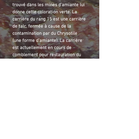
trouvé dans les mines d’amiante lui
donne cette coloration verte. La
carrière du rang 15 est une carrière
de talc, fermée à cause de la
contamination par du Chrysotile
(une forme d’amiante). La carrière
est actuellement en cours de
comblement pour restauration du
site.
Pectolite is a silicate mineral who is
able to crystallize in asbestos or talc
mines. Sometimes, crystals are
individuals and associated in a form
of acicular groups. Sometimes, like
this sample, crystals are in fan-
shaped design glued together. The
light green color is a consequence