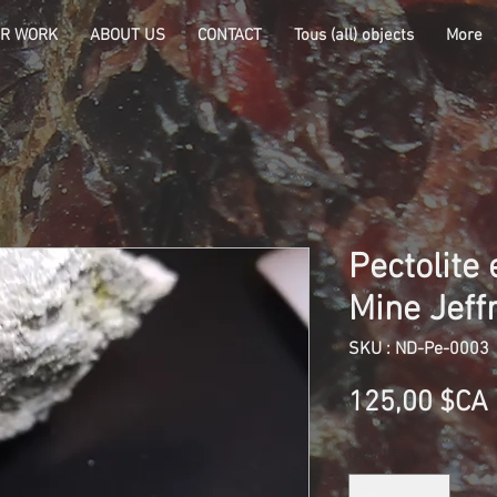
R WORK
ABOUT US
CONTACT
Tous (all) objects
More
Pectolite 
Mine Jeff
SKU : ND-Pe-0003
125,00 $CA
Quantité
*