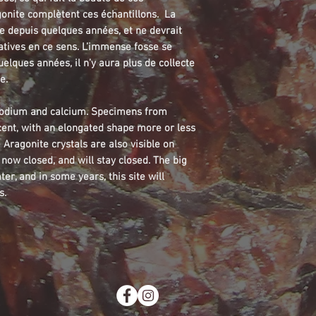
gonite complètent ces échantillons. La
e depuis quelques années, et ne devrait
atives en ce sens. L’immense fosse se
elques années, il n’y aura plus de collecte
e.
g sodium and calcium. Specimens from
cent, with an elongated shape more or less
ne Aragonite crystals are also visible on
now closed, and will stay closed. The big
ter, and in some years, this site will
s.