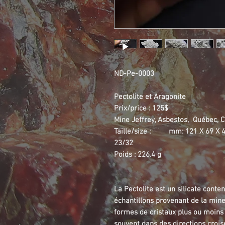
ND-Pe-0003
Pectolite et Aragonite
Prix/price : 125$
Mine Jeffrey, Asbestos, Québec, 
Taille/size : mm: 121 X 6
23/32
Poids : 226.4 g
La Pectolite est un silicate cont
échantillons provenant de la mine
formes de cristaux plus ou moins a
souvent dans des directions croisé