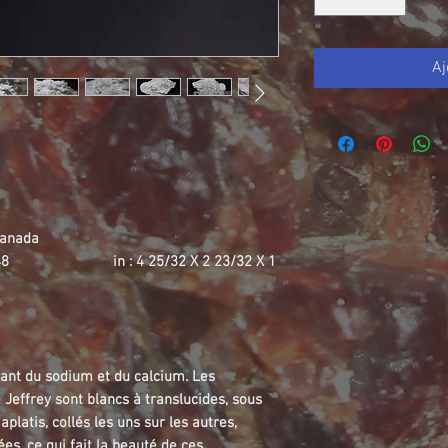
Aj
Canada
9 X 48 in : 4 25/32 X 2 23/32 X 1
enant du sodium et du calcium. Les
 Jeffrey sont blancs à translucides, sous
platis, collés les uns sur les autres,
es, ce qui fait la beauté de ces