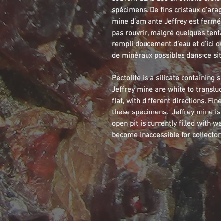
spécimens. De fins cristaux d’ara
mine d’amiante Jeffrey est fermé
pas rouvrir, malgré quelques tent
rempli doucement d’eau et d’ici qu
de minéraux possibles dans ce sit
Pectolite is a silicate containin
Jeffrey mine are white to translu
flat, with different directions. Fi
these specimens. Jeffrey mine is 
open pit is currently filled with wa
become inaccessible for collector