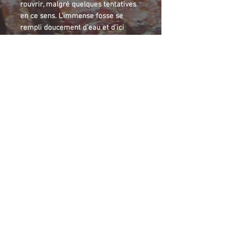
rouvrir, malgré quelques tentatives
en ce sens. L’immense fosse se
rempli doucement d’eau et d’ici
quelques années, il n’y aura plus de
collecte de minéraux possibles dans
ce site.
Pectolite is a silicate containing
sodium and calcium. Specimens
from Jeffrey mine are white to
translucent, with an elongated
shape more or less flat, with
different directions. Jeffrey mine is
now closed, and will stay closed. The
big open pit is currently filled with
water, and in some years, this site
will become inaccessible for
collectors.