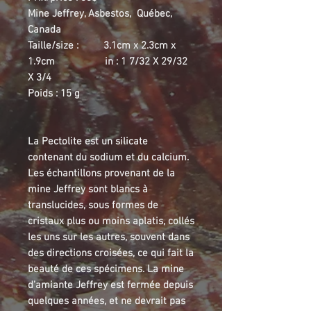
Mine Jeffrey, Asbestos, Québec,
Canada
Taille/size : 3.1cm x 2.3cm x
1.9cm in : 1 7/32 X 29/32
X 3/4
Poids : 15 g
La Pectolite est un silicate
contenant du sodium et du calcium.
Les échantillons provenant de la
mine Jeffrey sont blancs à
translucides, sous formes de
cristaux plus ou moins aplatis, collés
les uns sur les autres, souvent dans
des directions croisées, ce qui fait la
beauté de ces spécimens. La mine
d’amiante Jeffrey est fermée depuis
quelques années, et ne devrait pas