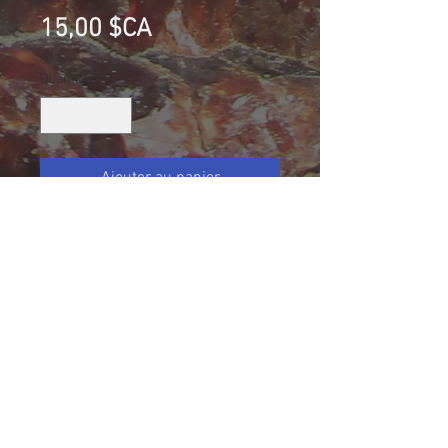
Prix
15,00 $CA
Quantité
*
Ajouter au panier
Pectolite, Mont-St-Hilaire (MSH),
Québec, Canada
Collection Éric Lamiot
Taille (mm): 50 X 45 X 28
Size: 1 31/32 X 1 27/32 X 1 1/8
70 g