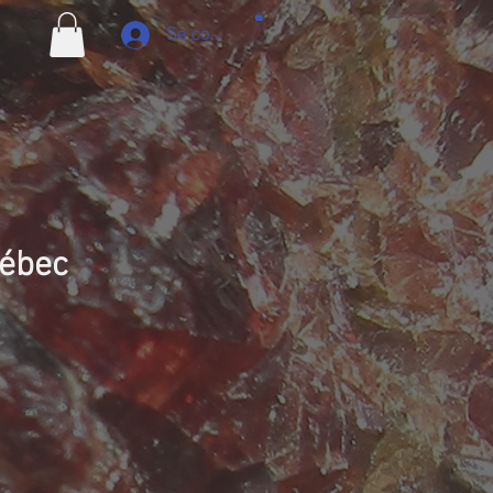
Se connecter
uébec
ix