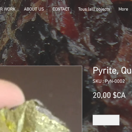
R WORK
ABOUT US
CONTACT
Tous (all) objects
More
Pyrite, Q
SKU : PyN-0002
Pr
20,00 $CA
Quantité
*