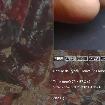
Nodule de Pyrite, Fleuve St-Laur
Taille (mm): 70 X 57 X 49
Size: 2 25/32 X 2 9/32 X 1 15/16
382.1 g