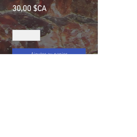
Prix
30,00 $CA
Quantité
*
Ajouter au panier
Quartz, Carrière Francon, Montréal,
Québec, Canada
Collection Éric Lamiot
Taille (mm): 56 X 39 X 25
Size: 2 3/16 X 1 27/32 X 1 1/32
40 g