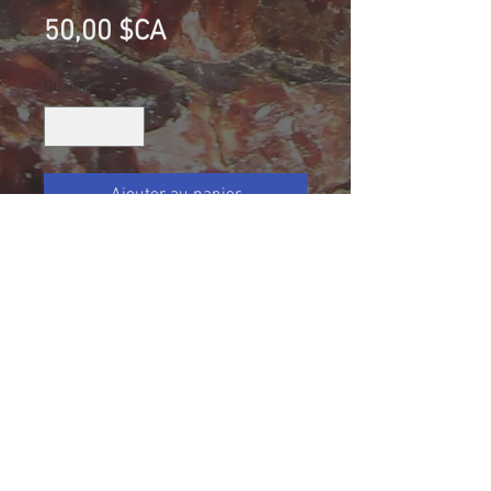
Prix
50,00 $CA
Quantité
*
Ajouter au panier
Quartz, Chlorite et Chamosite,
Warwick, Québec, Canada
Collection Normand Desharnais
Taille (mm): 59 X 40 X 27
Size: 2 5/16 X 1 17/32 X 1
47.3 g