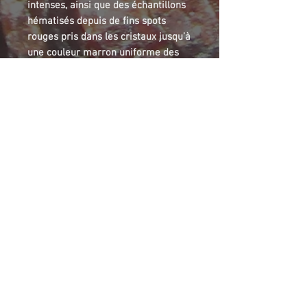
intenses, ainsi que des échantillons
hématisés depuis de fins spots
rouges pris dans les cristaux jusqu’à
une couleur marron uniforme des
pointes cristallines. Quelquefois, le
même échantillon peut aussi
contenir du quartz fumé, de la
calcite, de la baryte, ou de la pyrite.
Thunder bay is well known for its
amethyst mines. Blue-point mine is
in a breccia and is renowed for its
different amthyst, from light rose
and citrinated to strong violin colors,
and hematized amethyst from light
red spots in the amethyst crystals to
complete brown crystal tops.
Sometimes, on the same samples,
smoked quartz, calcite, baryte or
pyrite can be found with the