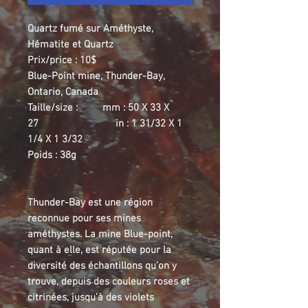
Quartz fumé sur Améthyste,
Hématite et Quartz
Prix/price : 10$
Blue-Point mine, Thunder-Bay,
Ontario, Canada
Taille/size : mm : 50 X 33 X
27 in : 1 31/32 X 1
1/4 X 1 3/32
Poids : 38g
Thunder-Bay est une région
reconnue pour ses mines
améthystes. La mine Blue-point,
quant à elle, est réputée pour la
diversité des échantillons qu’on y
trouve, depuis des couleurs roses et
citrinées, jusqu’à des violets