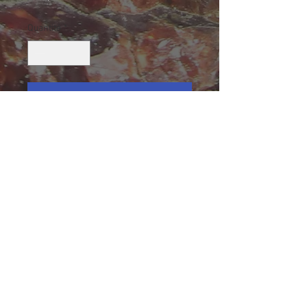
Quantité
*
Ajouter au panier
Septaria (galet poli), Madagascar
Collection Éric Lamiot
Taille (mm): 66 X 46 X 22
Size: 2 19/32 X 1 25/32 X 7/8
99.9 g