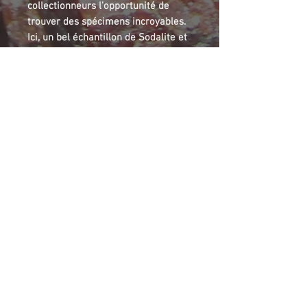
collectionneurs l’opportunité de
trouver des spécimens incroyables.
Ici, un bel échantillon de Sodalite et
Hackmanite, bleu pale, avec une
intense fluorescence jaune-orangée.
Mont-St-Hilaire (MSH) is well
recognized for its numerous
beautiful minerals, and rare mineral
associations. Some minerals were
found only in this site. It’s an old
geological “Hot spot”, which gave
incredible opportunities for
collectors to find nice specimen.
This one is a beautiful Sodalite and
Hackmanite specimen, with an
intense yellow to orange
fluorescence.