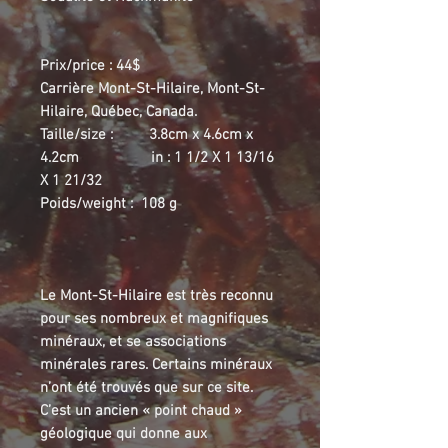
Prix/price : 44$
Carrière Mont-St-Hilaire, Mont-St-
Hilaire, Québec, Canada.
Taille/size : 3.8cm x 4.6cm x
4.2cm in : 1 1/2 X 1 13/16
X 1 21/32
Poids/weight : 108 g
Le Mont-St-Hilaire est très reconnu
pour ses nombreux et magnifiques
minéraux, et se associations
minérales rares. Certains minéraux
n’ont été trouvés que sur ce site.
C’est un ancien « point chaud »
géologique qui donne aux