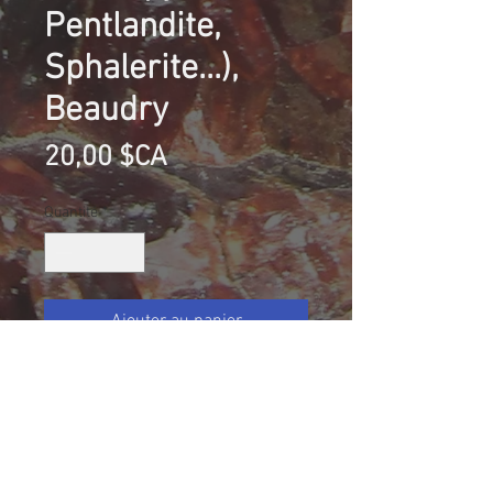
Pentlandite,
Sphalerite...),
Beaudry
Prix
20,00 $CA
Quantité
*
Ajouter au panier
Sulfures massifs (Pyrite,
Chalcopyrite, Pentlandite,
Sphalerite...), Beaudry, Abitibi,
Québec, Canada