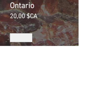
Ontario
Prix
20,00 $CA
Quantité
*
Ajouter au panier
Tourmaline noire (Schorl), Beryl Pit,
Quadeville, Ontario, Canada
Taille (mm): 110 X 78 X 27
Size: 4 7/32 X 2 15/16 X 1 1/16
242.5 g