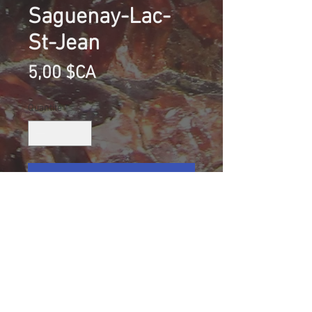
Saguenay-Lac-
St-Jean
Prix
5,00 $CA
Quantité
*
Ajouter au panier
Trilobite (partiel, fossile Pyritisé),
St-Honoré, Saguenay-Lac-St-Jean,
Québec, Canada
Collection G.G.
Taille (mm): 74 X 50 X 14