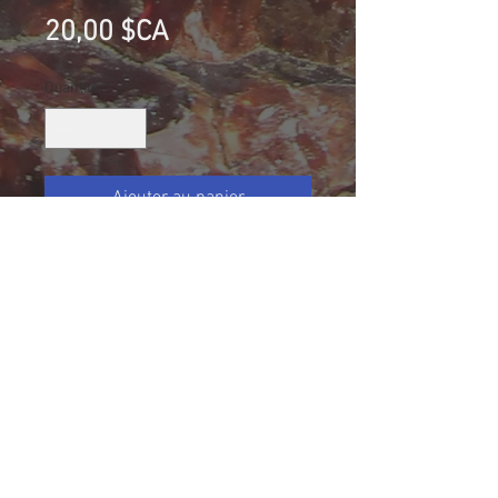
Prix
20,00 $CA
Quantité
*
Ajouter au panier
Vanadinite et Baryte, Mibladen,
Maroc
Collection Éric Lamiot
Taille (mm): 36 X 28 X 24
Size: 1 7/16 X 1 1/8 X 1
26.5 g