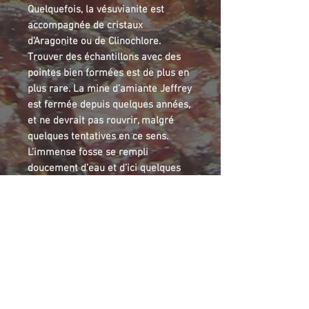
Quelquefois, la vésuvianite est
accompagnée de cristaux
d’Aragonite ou de Clinochlore.
Trouver des échantillons avec des
pointes bien formées est de plus en
plus rare. La mine d’amiante Jeffrey
est fermée depuis quelques années,
et ne devrait pas rouvrir, malgré
quelques tentatives en ce sens.
L’immense fosse se rempli
doucement d’eau et d’ici quelques
années, il n’y aura plus de collecte
de minéraux possibles dans ce site.
Vesuvianite is a silicate containing
aluminium and calcium. Specimens
from Jeffrey mine are known for
their delicate apple green color.
Sometimes, crystals were found