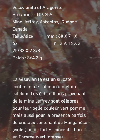
Vesuvianite et Aragonite
Prix/price : 106.25$
Mine Jeffrey, Asbestos, Québec,
Canada
Taille/size : mm : 68 X 71 X
62 in : 2 9/16 X 2
25/32 X 2 3/8
Poids : 364.2 g
La Vésuvianite est un silicate
contenant de l’aluminium et du
calcium. Les échantillons provenant
de la mine Jeffrey sont célèbres
pour leur belle couleur vert pomme,
mais aussi pour la présence parfois
de cristaux contenant du Manganèse
(violet) ou de fortes concentration
en Chrome (vert intense).