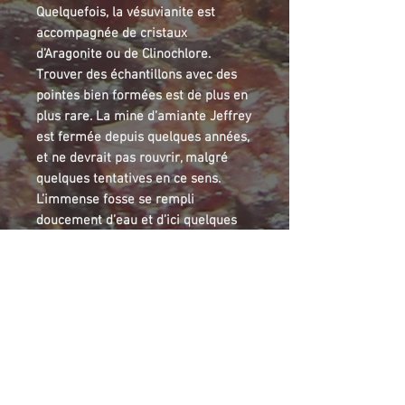
Quelquefois, la vésuvianite est
accompagnée de cristaux
d’Aragonite ou de Clinochlore.
Trouver des échantillons avec des
pointes bien formées est de plus en
plus rare. La mine d’amiante Jeffrey
est fermée depuis quelques années,
et ne devrait pas rouvrir, malgré
quelques tentatives en ce sens.
L’immense fosse se rempli
doucement d’eau et d’ici quelques
années, il n’y aura plus de collecte
de minéraux possibles dans ce site.
Vesuvianite is a silicate containing
aluminium and calcium. Specimens
from Jeffrey mine are known for
their delicate apple green color.
Sometimes, crystals were found