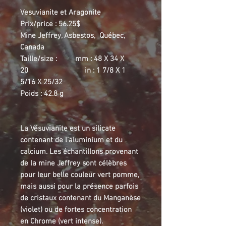
Vesuvianite et Aragonite
Prix/price : 56.25$
Mine Jeffrey, Asbestos, Québec,
Canada
Taille/size : mm : 48 X 34 X
20 in : 1 7/8 X 1
5/16 X 25/32
Poids : 42.8 g
La Vésuvianite est un silicate
contenant de l’aluminium et du
calcium. Les échantillons provenant
de la mine Jeffrey sont célèbres
pour leur belle couleur vert pomme,
mais aussi pour la présence parfois
de cristaux contenant du Manganèse
(violet) ou de fortes concentration
en Chrome (vert intense).